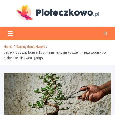
Skip
to
content
www.ploteczkowo.pl
Home
Rośliny doniczkowe
Jak wyhodować bonsai ficus najmniejszym kosztem – przewodnik po
pielęgnacji figowca tępego