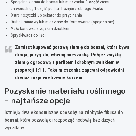
Specjalna ziemia do bonsai lub mieszanka: 1 część ziemi
uniwersalnej, 1 część perlitu, 1 część drobnego żwirku
Ostre nożyczki lub sekator do przycinania
Drut aluminiowy lub miedziany do formowania (opcjonalnie)
Mała konewka z wąskim dziobkiem
Spryskiwacz do liści
Zamiast kupować gotową ziemię do bonsai, która bywa
droga, przygotuj własną mieszankę. Połącz zwykłą
ziemię ogrodową z perlitem i drobnym żwirkiem w
proporcji 1:1:1. Taka mieszanka zapewni odpowiedni
drenaż i napowietrzenie korzeni.
Pozyskanie materiału roślinnego
– najtańsze opcje
Istnieją dwa ekonomiczne sposoby na zdobycie fikusa do
bonsai
, które pozwolą ci rozpocząć hodowlę bez dużych
wydatków: