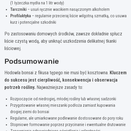
(1 łyżeczka mydła na 1 litr wody)
Tarczniki
– usuń ręcznie wacikiem nasączonym alkoholem
Profilaktyka
– regularnie przecieraj liście wilgotną szmatką, co usuwa
kurz i potencjalne szkodniki
Po zastosowaniu domowych środków, zawsze dokładnie spłucz
liście czystą wodą, aby uniknąć uszkodzenia delikatnej tkanki
liściowej.
Podsumowanie
Hodowla bonsai z fikusa tępego nie musi być kosztowna.
Kluczem
do sukcesu jest cierpliwość, konsekwencja i obserwacja
potrzeb rośliny.
Najważniejsze zasady to:
Rozpoczęcie od niedrogiej, młodej rośliny lub własnej sadzonki
Przygotowanie własnej mieszanki podłoża zamiast kupowania
drogiej ziemi do bonsai
Regularne, ale umiarkowane podlewanie dostosowane do pory roku
Stopniowe formowanie poprzez przycinanie i ewentualne drutowanie
Zapewnienie odpowiedniego oświetlenia i wilgotności