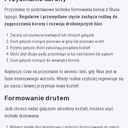
Przycinanie to podstawowa technika formowania bonsai z fikusa
tępego.
Regularne i przemyślane cięcie zachęca roślinę do
zagęszczania korony i rozwoju drobniejszych liści:
Zacznij od usunięcia martwych lub chorych gałązek
Usuń gałęzie rosnące pionowo w górę lub pionowo w dół
Przytnij gałęzie, które zaburzają pożądany kształt
Skróć zbyt długie pędy, przycinając je tuż nad liściem lub pąkiem
Usuń gałęzie rosnące do wewnątrz korony
Najlepszy czas na przycinanie to wiosna i lato, gdy fikus jest w
fazie intensywnego wzrostu. Wtedy roślina szybciej regeneruje się
po cięciu i łatwiej przyjmuje nowy kształt.
Formowanie drutem
Jeśli chcesz nadać gałęziom określony kształt, możesz użyć
techniki drutowania:
Wybierz miękki drut aluminiowy o grubości dostosowanej do gałęzi