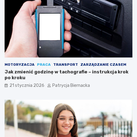
–
j
a
k
u
z
y
s
k
a
ć
MOTORYZACJA
PRACA
TRANSPORT
ZARZĄDZANIE CZASEM
s
Jak zmienić godzinę w tachografie – instrukcja krok
z
po kroku
e
ś
21 stycznia 2026
Patrycja Biernacka
c
i
o
p
a
k
?