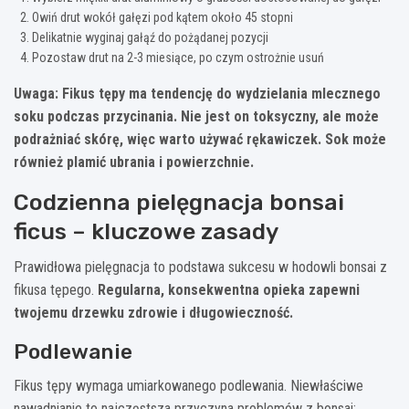
Owiń drut wokół gałęzi pod kątem około 45 stopni
Delikatnie wyginaj gałąź do pożądanej pozycji
Pozostaw drut na 2-3 miesiące, po czym ostrożnie usuń
Uwaga: Fikus tępy ma tendencję do wydzielania mlecznego
soku podczas przycinania. Nie jest on toksyczny, ale może
podrażniać skórę, więc warto używać rękawiczek. Sok może
również plamić ubrania i powierzchnie.
Codzienna pielęgnacja bonsai
ficus – kluczowe zasady
Prawidłowa pielęgnacja to podstawa sukcesu w hodowli bonsai z
fikusa tępego.
Regularna, konsekwentna opieka zapewni
twojemu drzewku zdrowie i długowieczność.
Podlewanie
Fikus tępy wymaga umiarkowanego podlewania. Niewłaściwe
nawadnianie to najczęstsza przyczyna problemów z bonsai: