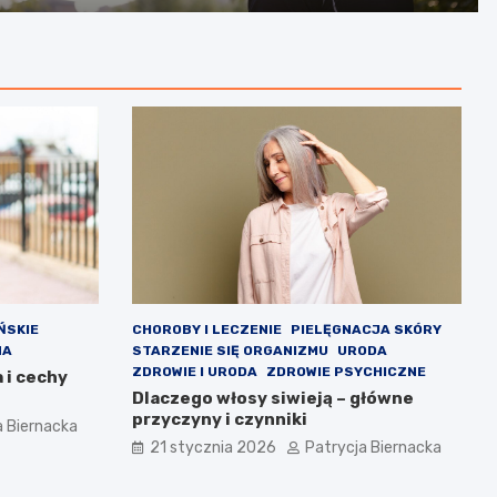
ŃSKIE
CHOROBY I LECZENIE
PIELĘGNACJA SKÓRY
NA
STARZENIE SIĘ ORGANIZMU
URODA
ZDROWIE I URODA
ZDROWIE PSYCHICZNE
 i cechy
Dlaczego włosy siwieją – główne
przyczyny i czynniki
a Biernacka
21 stycznia 2026
Patrycja Biernacka