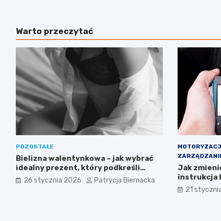
Warto przeczytać
POZOSTAŁE
MOTORYZAC
ZARZĄDZANI
Bielizna walentynkowa – jak wybrać
idealny prezent, który podkreśli
Jak zmieni
bliskość i styl?
instrukcja 
26 stycznia 2026
Patrycja Biernacka
21 styczni