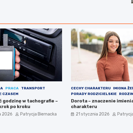
JA
PRACA
TRANSPORT
CECHY CHARAKTERU
IMIONA ŻE
E CZASEM
PORADY RODZICIELSKIE
RODZI
ć godzinę w tachografie –
Dorota – znaczenie imienia
krok po kroku
charakteru
a 2026
Patrycja Biernacka
21 stycznia 2026
Patrycj