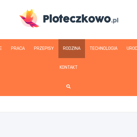
www.ploteczkowo.pl
E
PRACA
PRZEPISY
RODZINA
TECHNOLOGIA
URO
KONTAKT