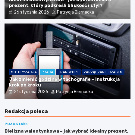
prezent, który podkreśli bliskość i styl?
26 stycznia 2026
Patrycja Biernacka
MOTORYZACJA
PRACA
TRANSPORT
ZARZĄDZANIE CZASEM
Jak zmienić godzinę w tachografie – instrukcja
krok po kroku
21 stycznia 2026
Patrycja Biernacka
Redakcja poleca
POZOSTAŁE
Bielizna walentynkowa – jak wybrać idealny prezent,