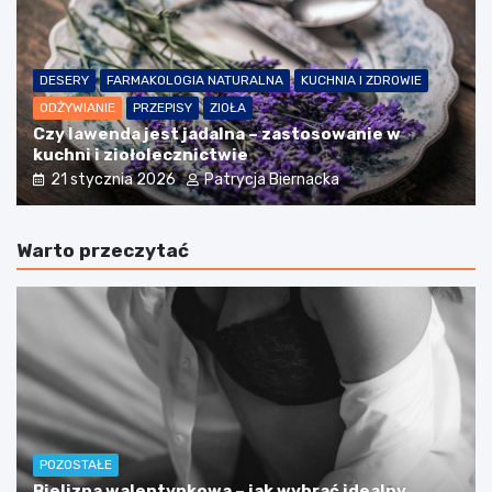
DESERY
FARMAKOLOGIA NATURALNA
KUCHNIA I ZDROWIE
ODŻYWIANIE
PRZEPISY
ZIOŁA
Czy lawenda jest jadalna – zastosowanie w
kuchni i ziołolecznictwie
21 stycznia 2026
Patrycja Biernacka
Warto przeczytać
POZOSTAŁE
Bielizna walentynkowa – jak wybrać idealny