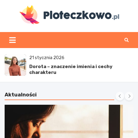
Skip
to
content
www.ploteczkowo.pl
21 stycznia 2026
Dorota – znaczenie imienia i cechy
charakteru
Aktualności