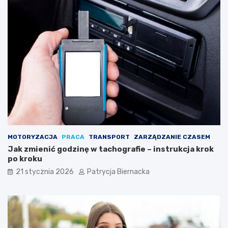
–
k
g
i
o
w
t
i
o
e
w
l
a
u
n
f
i
a
e
n
j
ó
a
w
k
?
o
MOTORYZACJA
PRACA
TRANSPORT
ZARZĄDZANIE CZASEM
h
Jak zmienić godzinę w tachografie – instrukcja krok
o
po kroku
b
b
21 stycznia 2026
Patrycja Biernacka
y