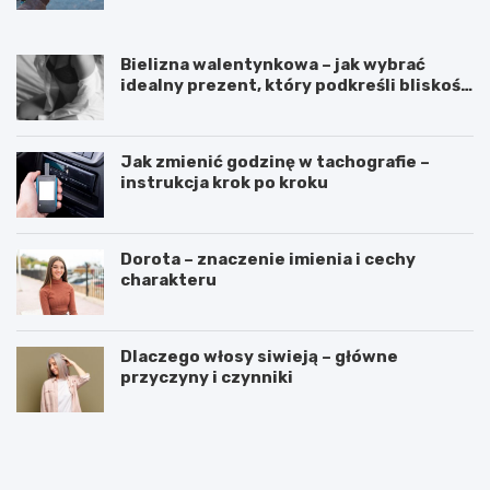
Bielizna walentynkowa – jak wybrać
idealny prezent, który podkreśli bliskość
i styl?
Jak zmienić godzinę w tachografie –
instrukcja krok po kroku
Dorota – znaczenie imienia i cechy
charakteru
Dlaczego włosy siwieją – główne
przyczyny i czynniki
C
C
z
z
y
y
w
m