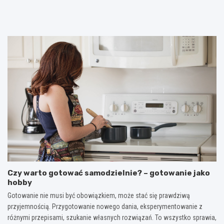
i
y
y
e
c
s
d
i
o
e
e
w
ń
c
a
n
z
n
a
k
i
w
i
e
e
r
–
e
o
k
k
w
r
e
e
e
n
r
a
d
o
t
z
w
y
d
e
w
z
–
n
i
h
e
Czy warto gotować samodzielnie? – gotowanie jako
e
o
h
hobby
ć
b
o
m
b
b
Gotowanie nie musi być obowiązkiem, może stać się prawdziwą
i
y
b
przyjemnością. Przygotowanie nowego dania, eksperymentowanie z
–
d
y
różnymi przepisami, szukanie własnych rozwiązań. To wszystko sprawia,
p
l
i