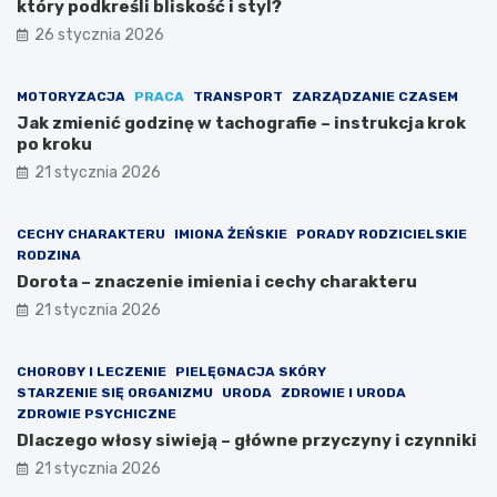
który podkreśli bliskość i styl?
26 stycznia 2026
MOTORYZACJA
PRACA
TRANSPORT
ZARZĄDZANIE CZASEM
Jak zmienić godzinę w tachografie – instrukcja krok
po kroku
21 stycznia 2026
CECHY CHARAKTERU
IMIONA ŻEŃSKIE
PORADY RODZICIELSKIE
RODZINA
Dorota – znaczenie imienia i cechy charakteru
21 stycznia 2026
CHOROBY I LECZENIE
PIELĘGNACJA SKÓRY
STARZENIE SIĘ ORGANIZMU
URODA
ZDROWIE I URODA
ZDROWIE PSYCHICZNE
Dlaczego włosy siwieją – główne przyczyny i czynniki
21 stycznia 2026
W
W
R