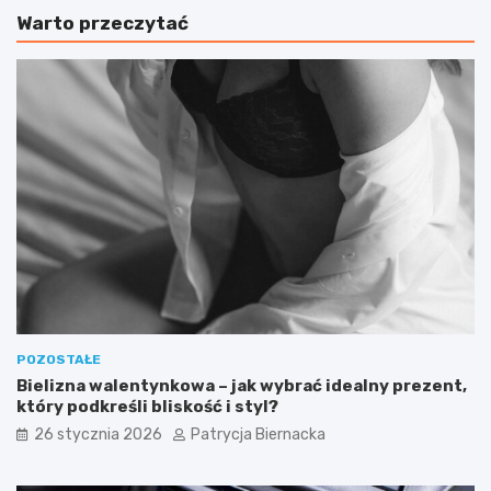
a
j
Warto przeczytać
r
e
t
s
o
t
g
c
o
o
t
s
o
p
w
l
a
a
ć
y
s
?
a
D
m
l
o
a
d
c
z
z
i
e
POZOSTAŁE
e
g
Bielizna walentynkowa – jak wybrać idealny prezent,
l
o
który podkreśli bliskość i styl?
n
m
26 stycznia 2026
Patrycja Biernacka
i
a
e
t
?
a