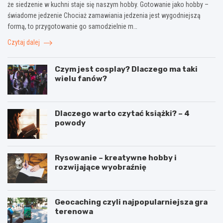
że siedzenie w kuchni staje się naszym hobby. Gotowanie jako hobby –
l
a
r
świadome jedzenie Chociaż zamawiania jedzenia jest wygodniejszą
a
c
o
n
a
z
formą, to przygotowanie go samodzielnie m…
z
ł
w
Czytaj dalej
w
e
i
i
j
j
e
r
a
Czym jest cosplay? Dlaczego ma taki
d
o
j
wielu fanów?
z
d
ą
a
z
c
n
i
e
i
n
w
Dlaczego warto czytać książki? – 4
a
y
y
powody
i
o
a
b
t
r
Rysowanie – kreatywne hobby i
r
a
rozwijające wyobraźnię
a
ź
k
n
c
i
j
ę
Geocaching czyli najpopularniejsza gra
e
terenowa