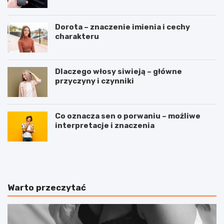
Dorota – znaczenie imienia i cechy
charakteru
Dlaczego włosy siwieją – główne
przyczyny i czynniki
Co oznacza sen o porwaniu – możliwe
interpretacje i znaczenia
J
B
u
i
ż
e
t
g
e
a
Warto przeczytać
r
n
a
i
z
e
z
w