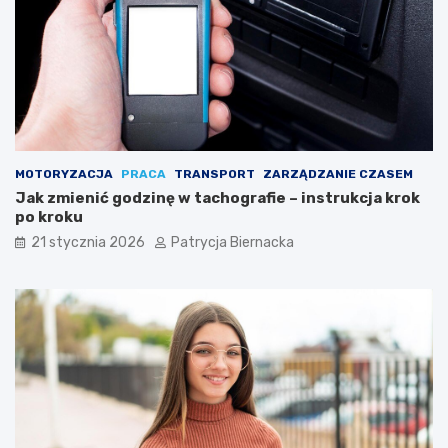
a
k
u
z
y
s
k
a
ć
MOTORYZACJA
PRACA
TRANSPORT
ZARZĄDZANIE CZASEM
s
Jak zmienić godzinę w tachografie – instrukcja krok
z
po kroku
e
ś
21 stycznia 2026
Patrycja Biernacka
c
i
o
p
a
k
?