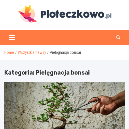
Skip
to
content
www.ploteczkowo.pl
Home
Wszystkie newsy
Pielęgnacja bonsai
Kategoria:
Pielęgnacja bonsai