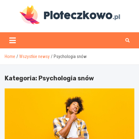
Skip
to
content
www.ploteczkowo.pl
Home
Wszystkie newsy
Psychologia snów
Kategoria:
Psychologia snów