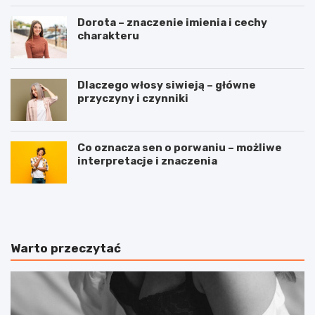
Dorota – znaczenie imienia i cechy
charakteru
Dlaczego włosy siwieją – główne
przyczyny i czynniki
Co oznacza sen o porwaniu – możliwe
interpretacje i znaczenia
J
B
u
i
ż
e
t
g
e
a
Warto przeczytać
r
n
a
i
z
e
z
w
a
t
c
e