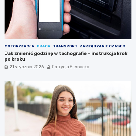
k
u
z
y
s
k
a
ć
MOTORYZACJA
PRACA
TRANSPORT
ZARZĄDZANIE CZASEM
s
Jak zmienić godzinę w tachografie – instrukcja krok
z
po kroku
e
ś
21 stycznia 2026
Patrycja Biernacka
c
i
o
p
a
k
?