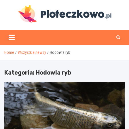
Skip
to
content
www.ploteczkowo.pl
Home
Wszystkie newsy
Hodowla ryb
Kategoria:
Hodowla ryb