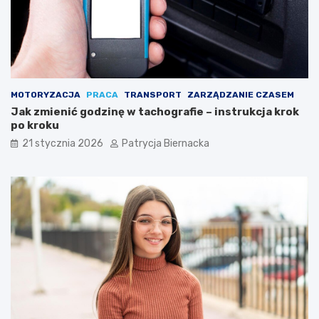
u
z
y
s
k
a
ć
MOTORYZACJA
PRACA
TRANSPORT
ZARZĄDZANIE CZASEM
s
Jak zmienić godzinę w tachografie – instrukcja krok
z
po kroku
e
ś
21 stycznia 2026
Patrycja Biernacka
c
i
o
p
a
k
?