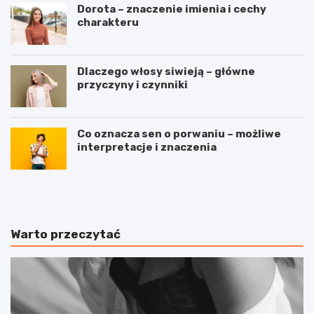
Dorota – znaczenie imienia i cechy
charakteru
Dlaczego włosy siwieją – główne
przyczyny i czynniki
Co oznacza sen o porwaniu – możliwe
interpretacje i znaczenia
J
B
u
i
ż
e
t
g
e
a
Warto przeczytać
r
n
a
i
z
e
z
w
a
t
c
e
z
r